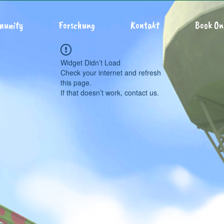
munity
Forschung
Kontakt
Book On
Widget Didn’t Load
Check your internet and refresh
this page.
If that doesn’t work, contact us.