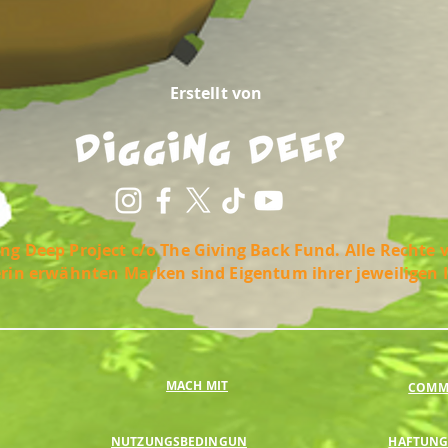
Erstellt von
ng Deep Project c/o The Giving Back Fund. Alle Rechte 
erin erwähnten Marken sind Eigentum ihrer jeweiligen 
MACH MIT
COMMU
NUTZUNGSBEDINGUN
HAFTUNG