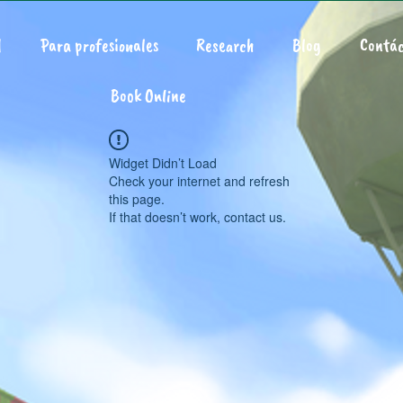
d
Para profesionales
Research
Blog
Contác
Book Online
Widget Didn’t Load
Check your internet and refresh
this page.
If that doesn’t work, contact us.