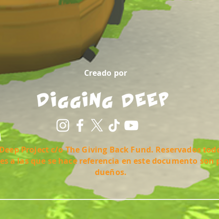
Creado por
Deep Project c/o The Giving Back Fund. Reservados todo
es a las que se hace referencia en este documento son 
dueños.