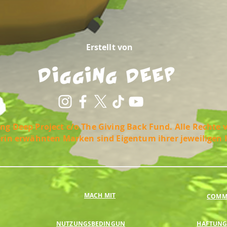
Erstellt von
ng Deep Project c/o The Giving Back Fund. Alle Rechte 
erin erwähnten Marken sind Eigentum ihrer jeweiligen 
MACH MIT
COMMU
NUTZUNGSBEDINGUN
HAFTUNG