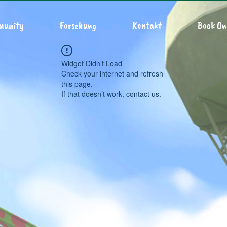
munity
Forschung
Kontakt
Book On
Widget Didn’t Load
Check your internet and refresh
this page.
If that doesn’t work, contact us.