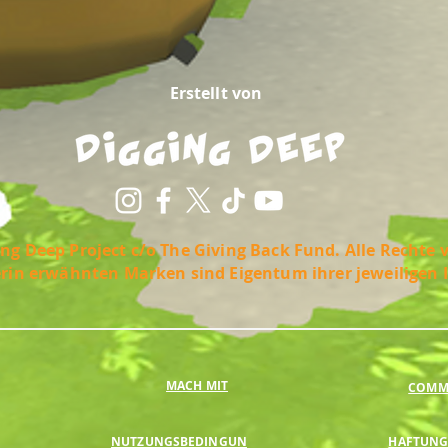
Erstellt von
ng Deep Project c/o The Giving Back Fund. Alle Rechte 
erin erwähnten Marken sind Eigentum ihrer jeweiligen 
MACH MIT
COMMU
NUTZUNGSBEDINGUN
HAFTUNG