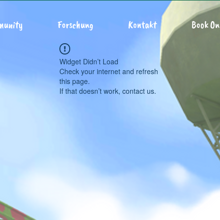
munity
Forschung
Kontakt
Book On
Widget Didn’t Load
Check your internet and refresh
this page.
If that doesn’t work, contact us.