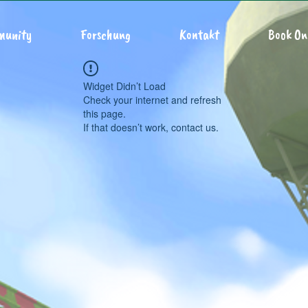
munity
Forschung
Kontakt
Book On
Widget Didn’t Load
Check your internet and refresh
this page.
If that doesn’t work, contact us.