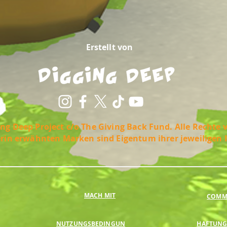
Erstellt von
ng Deep Project c/o The Giving Back Fund. Alle Rechte 
erin erwähnten Marken sind Eigentum ihrer jeweiligen 
MACH MIT
COMMU
NUTZUNGSBEDINGUN
HAFTUNG