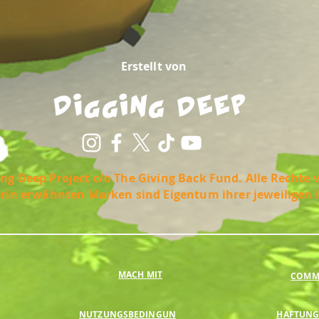
Erstellt von
ng Deep Project c/o The Giving Back Fund. Alle Rechte 
erin erwähnten Marken sind Eigentum ihrer jeweiligen 
MACH MIT
COMMU
NUTZUNGSBEDINGUN
HAFTUNG