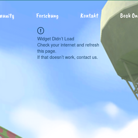
munity
Forschung
Kontakt
Book On
Widget Didn’t Load
Check your internet and refresh
this page.
If that doesn’t work, contact us.