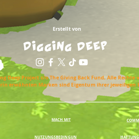
Erstellt von
ng Deep Project c/o The Giving Back Fund. Alle Rechte 
erin erwähnten Marken sind Eigentum ihrer jeweiligen 
MACH MIT
COMMU
NUTZUNGSBEDINGUN
HAFTUNG