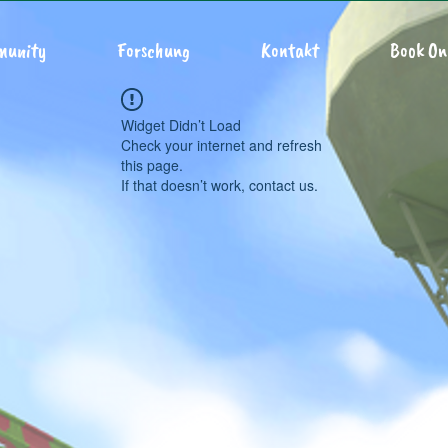
munity
Forschung
Kontakt
Book On
Widget Didn’t Load
Check your internet and refresh
this page.
If that doesn’t work, contact us.