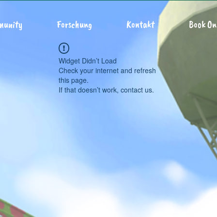
munity
Forschung
Kontakt
Book On
Widget Didn’t Load
Check your internet and refresh
this page.
If that doesn’t work, contact us.