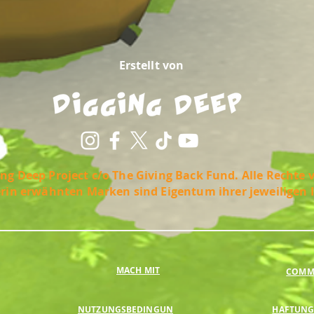
Erstellt von
ng Deep Project c/o The Giving Back Fund. Alle Rechte 
erin erwähnten Marken sind Eigentum ihrer jeweiligen 
MACH MIT
COMMU
NUTZUNGSBEDINGUN
HAFTUNG