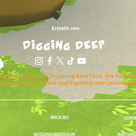
Erstellt von
ng Deep Project c/o The Giving Back Fund. Alle Rechte 
erin erwähnten Marken sind Eigentum ihrer jeweiligen 
MACH MIT
COMMU
NUTZUNGSBEDINGUN
HAFTUNG