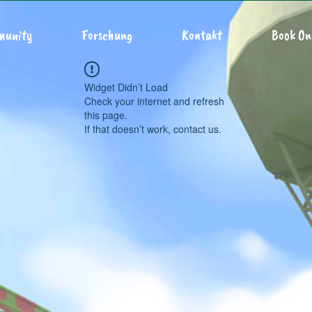
munity
Forschung
Kontakt
Book On
Widget Didn’t Load
Check your internet and refresh
this page.
If that doesn’t work, contact us.