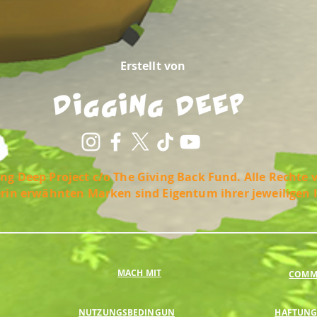
Erstellt von
ng Deep Project c/o The Giving Back Fund. Alle Rechte 
erin erwähnten Marken sind Eigentum ihrer jeweiligen 
MACH MIT
COMMU
NUTZUNGSBEDINGUN
HAFTUNG