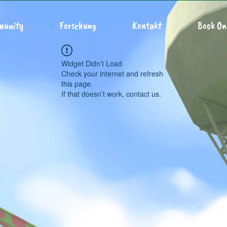
munity
Forschung
Kontakt
Book On
Widget Didn’t Load
Check your internet and refresh
this page.
If that doesn’t work, contact us.