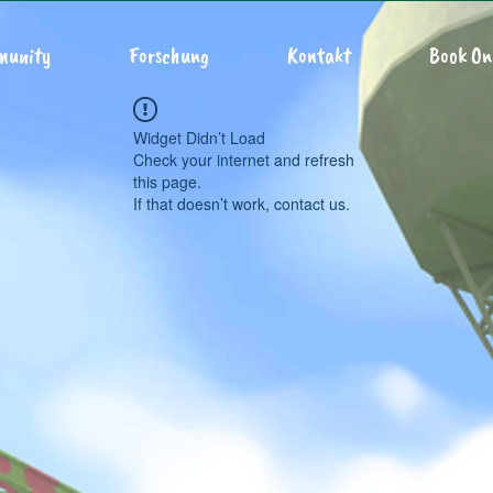
munity
Forschung
Kontakt
Book On
Widget Didn’t Load
Check your internet and refresh
this page.
If that doesn’t work, contact us.