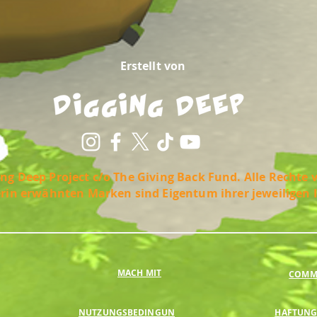
Erstellt von
ng Deep Project c/o The Giving Back Fund. Alle Rechte 
erin erwähnten Marken sind Eigentum ihrer jeweiligen 
MACH MIT
COMMU
NUTZUNGSBEDINGUN
HAFTUNG