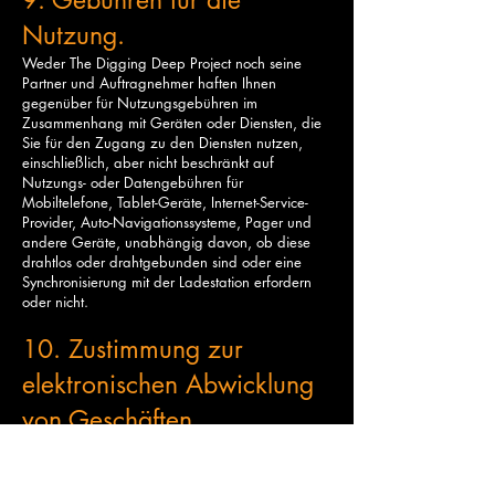
9. Gebühren für die
Nutzung.
Weder The Digging Deep Project noch seine
Partner und Auftragnehmer haften Ihnen
gegenüber für Nutzungsgebühren im
Zusammenhang mit Geräten oder Diensten, die
Sie für den Zugang zu den Diensten nutzen,
einschließlich, aber nicht beschränkt auf
Nutzungs- oder Datengebühren für
M
obiltelefone, Tablet-Geräte, Internet-Service-
Provider, Auto-Navigationssysteme, Pager und
andere Geräte, unabhängig davon, ob diese
drahtlos oder drahtgebunden sind oder eine
Synchronisierung mit der Ladestation erfordern
oder nicht.
10. Zustimmung zur
elektronischen Abwicklung
von Geschäften.
Sie erklären sich damit einverstanden, dass alle
Ihre Transaktionen mit oder über die Dienste
nach unserem Ermessen elektronisch abgewickelt