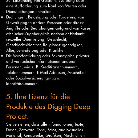
zur Einzahlung von Geldern, Werbung oder
eine Aufforderung zum Kauf von Waren oder
Dienstleistungen enthalten.
Drohungen, Belästigung oder Förderung von
Gewalt gegen andere Personen oder direkte
Angriffe oder Bedrohungen aufgrund von Rasse,
ethnischer Zugehörigkeit, nationaler Herkunft,
sexueller Orientierung, Geschlecht,
Geschlechtsidentität, Religionszugehörigkeit,
Alter, Behinderung oder Krankheit.
Die Veröffentlichung oder Bekanntgabe privater
und vertraulicher Informationen anderer
Personen, wie z. B. Kreditkartennummern,
Telefonnummern, E-Mail-Adressen, Anschriften
oder Sozialversicherungs- bzw.
Identitätsnummern.
5. Ihre Lizenz für die
Produkte des Digging Deep
Project.
Sie verstehen, dass alle Informationen, Texte,
Daten, Software, Töne, Fotos, audiovisuelles
Material, Kunstwerke, Grafiken, Nachrichten