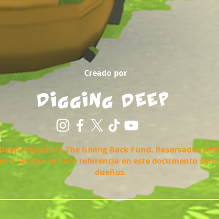
Creado por
Deep Project c/o The Giving Back Fund. Reservados todo
es a las que se hace referencia en este documento son 
dueños.