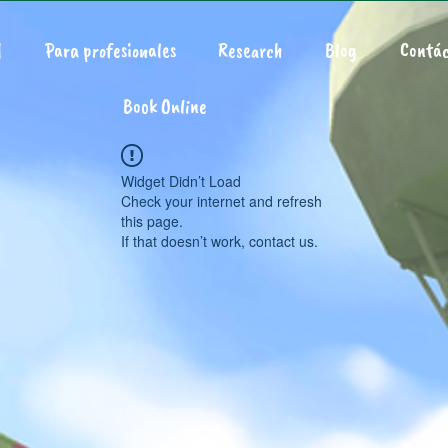
d
Para profesionales
Research
Blog
Contác
Book Online
Widget Didn’t Load
Check your internet and refresh
this page.
If that doesn’t work, contact us.