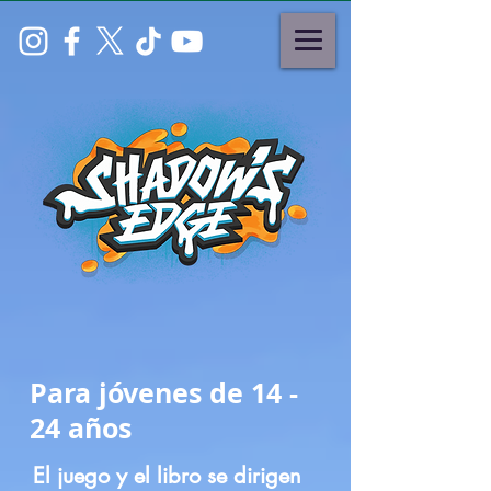
Para
jóvenes
de 14 -
24 años
El juego y el libro se dirigen