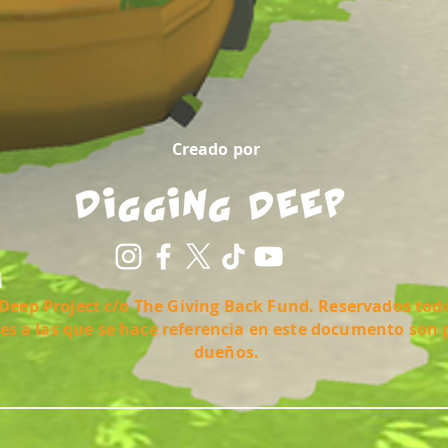
Creado por
Deep Project c/o The Giving Back Fund. Reservados todo
es a las que se hace referencia en este documento son 
dueños.