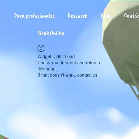
d
Para profesionales
Research
Blog
Contác
Book Online
Widget Didn’t Load
Check your internet and refresh
this page.
If that doesn’t work, contact us.