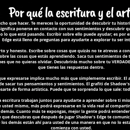
Por qué la escritura y el a
cho que hacer. Te mereces la oportunidad de descubrir tu histori
significa ponerse en contacto con sus sentimientos y descubrir qu
 lo que está pasando. Escribir sobre ello puede ayudar; es por
Edge está lleno de preguntas para ayudarte a explorar tu ser int
rto y honesto. Escribe sobre cosas que quizás no te atrevas a con
sobre las cosas que estás aprendiendo. Saca tus sentimientos de 
ones que no quieras olvidar. Descubrirás mucho sobre tu VERDADE
que tienes las respuestas dentro.
e expresarse implica mucho más que simplemente escribir. El a
 de sacar tus pensamientos y sentimientos. El grafiti de Shadow'
sarte de forma artística. Puede que te sorprenda lo que sale: tod
 la escritura trabajan juntos para ayudarte a aprender sobre ti m
 usted mismo, más podrá expresarse en la vida real al comparti
 demás. Cuanto más te expongas, mejor la gente podrá entender
e que descubras que después de jugar Shadow's Edge te comunic
e los demás están ahí para usted de una manera en que no lo est
comienza con usted.