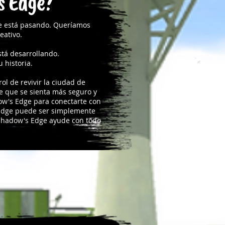
s Edge?
ue está pasando. Queríamos
eativo.
stá desarrollando.
 historia.
ol de revivir la ciudad de
e que se sienta más seguro y
ow's Edge para conectarte con
s Edge puede ser simplemente
 Shadow's Edge ayude con todo